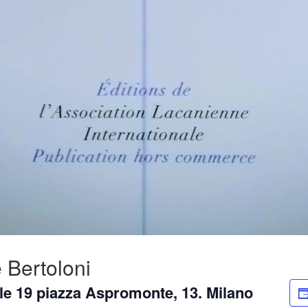
 Bertoloni
le 19 piazza Aspromonte, 13. Milano