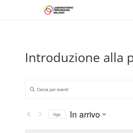
Introduzione alla p
Eventi
Inserisci
Ricerca
Parola
e
Chiave.
viste
Cerca
In arrivo
Navigazione
Eventi
Oggi
per
Seleziona
Parola
la