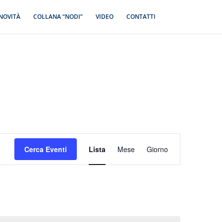
NOVITÀ
COLLANA “NODI”
VIDEO
CONTATTI
Evento
Viste
Cerca Eventi
Lista
Mese
Giorno
Navigazione