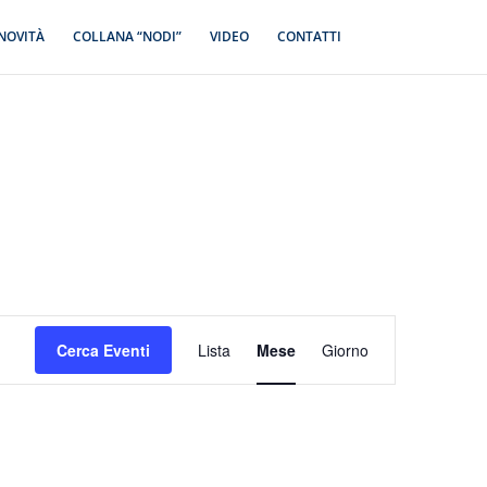
NOVITÀ
COLLANA “NODI”
VIDEO
CONTATTI
Evento
Viste
Cerca Eventi
Lista
Mese
Giorno
Navigazione