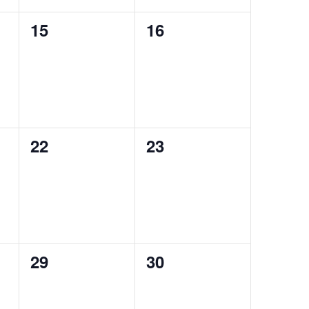
0
0
15
16
eventi,
eventi,
0
0
22
23
eventi,
eventi,
0
0
29
30
eventi,
eventi,