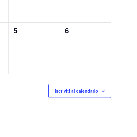
0
0
5
6
eventi,
eventi,
Iscriviti al calendario