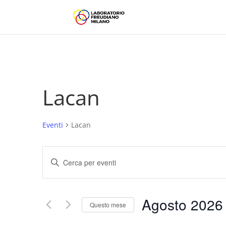
Lacan
Eventi
Lacan
Eventi
Inserisci
Ricerca
Parola
e
Chiave.
viste
Cerca
Agosto 2026
Navigazione
Eventi
Questo mese
per
Seleziona