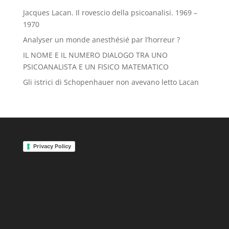
Jacques Lacan. Il rovescio della psicoanalisi. 1969 –
1970
Analyser un monde anesthésié par l’horreur ?
IL NOME E IL NUMERO DIALOGO TRA UNO
PSICOANALISTA E UN FISICO MATEMATICO
Gli istrici di Schopenhauer non avevano letto Lacan
Privacy Policy
migliori siti repliche
orologi replica