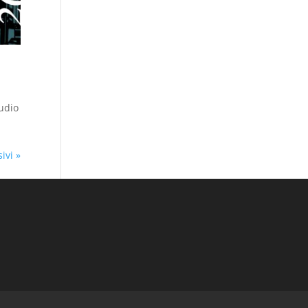
tudio
ivi »