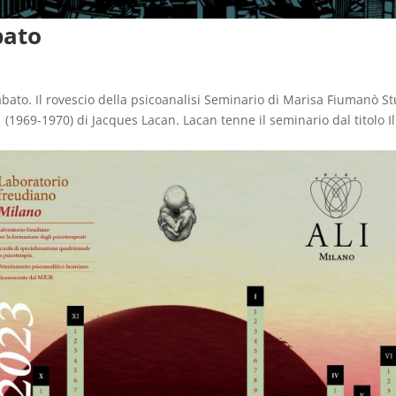
bato
abato. Il rovescio della psicoanalisi Seminario di Marisa Fiumanò S
i (1969-1970) di Jacques Lacan. Lacan tenne il seminario dal titolo Il