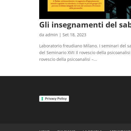
Gli insegnamenti del sa
da
admin
|
Set 18, 2023
Laboratorio freudiano Milano. I seminari del s
del Seminario XVII Il rovescio della psicoanalis
rovescio della psicoanalisi –...
Privacy Policy
migliori siti repliche
orologi
replica