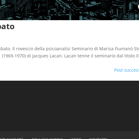
bato
abato. Il rovescio della psicoanalisi Seminario di Marisa Fiumanò S
i (1969-1970) di Jacques Lacan. Lacan tenne il seminario dal titolo Il
Post success