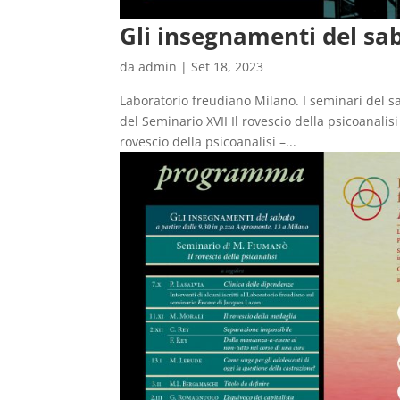
Gli insegnamenti del sa
da
admin
|
Set 18, 2023
Laboratorio freudiano Milano. I seminari del s
del Seminario XVII Il rovescio della psicoanalis
rovescio della psicoanalisi –...